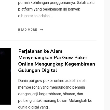
pernah kehilangan penggemarnya. Salah satu
platform yang belakangan ini banyak
dibicarakan adalah…
READ MORE
Perjalanan ke Alam
Menyenangkan Pai Gow Poker
Online Mengungkap Kegembiraan
Gulungan Digital
Dunia pai gow poker online adalah ranah
mempesona yang mengundang pemain
dengan janji kegembiraan, hiburan, dan
peluang untuk menang besar. Melangkah ke
dunia digital yang…