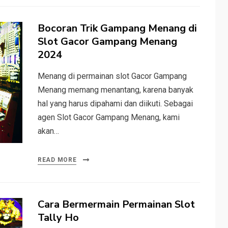
Bocoran Trik Gampang Menang di
Slot Gacor Gampang Menang
2024
Menang di permainan slot Gacor Gampang
Menang memang menantang, karena banyak
hal yang harus dipahami dan diikuti. Sebagai
agen Slot Gacor Gampang Menang, kami
akan…
READ MORE
Cara Bermermain Permainan Slot
Tally Ho